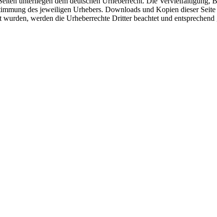
n Seiten unterliegen dem deutschen Urheberrecht. Die Vervielfältigung,
timmung des jeweiligen Urhebers. Downloads und Kopien dieser Seite s
ellt wurden, werden die Urheberrechte Dritter beachtet und entsprechend