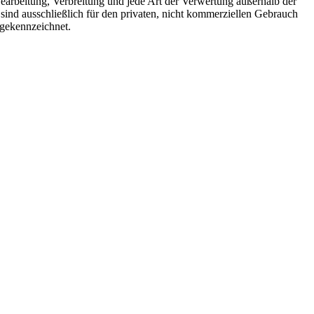
 Bearbeitung, Verbreitung und jede Art der Verwertung außerhalb der
ind ausschließlich für den privaten, nicht kommerziellen Gebrauch
 gekennzeichnet.